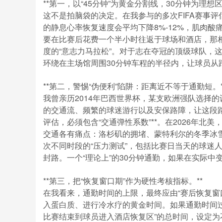
**第一，以“45分钟”为黄金分割线，30分钟为理想区
这不是拍脑袋的决定。在我参与的多次FIFA赛事
的静息心率恢复速度会平均下降8%-12%，肌肉
要在比赛后花费一个半小时往返于球场和酒店，那
度的“意志力马拉松”。对于志在夺冠的顶级球队，
环绕在主场馆周围30分钟车程的半径内，让球员从
**第二，警惕“伪便利”陷阱：距离近不等于通勤短。*
我曾亲历2014年巴西世界杯，某支欧洲强队选择
的交通流、频繁的球迷游行以及安保路障，让这段路
评估，必须包含“交通弹性系数”**。在2026年
交通各有痛点：洛杉矶的拥堵、蒙特利尔的冬季冰
次不同时段的“压力测试”，包括比赛日当天的球迷
封路。一个“理论上”的30分钟通勤，如果在实际中
**第三，把“恢复窗口期”作为硬性考核指标。**
在我看来，通勤时间的上限，最终应由“赛后恢复窗
入蛋白质、进行冷水疗的黄金时间。如果通勤时间
比赛结束到球员进入酒店恢复区”的总时间，设定为