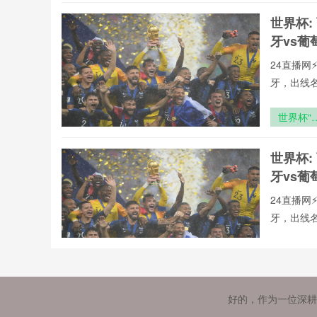
勇者之
世界杯:
牙vs葡
24直播网
牙，出线
世界杯“
金马桶”
后：800
世界杯:
元一次的
牙vs葡
厕体验
24直播网
牙，出线
“世界杯
火未熄：
茵深处
世界杯:
好的，作为一位深耕
牙vs葡