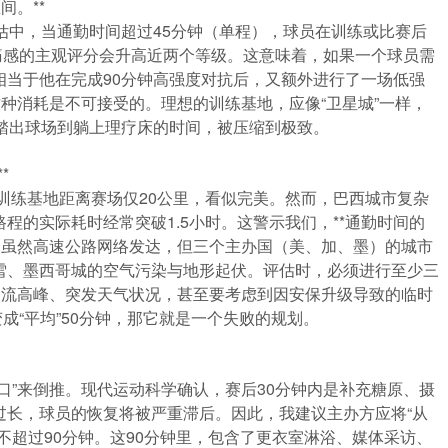
间。**
评估中，当通勤时间超过45分钟（单程），球员在训练或比赛后
酸痛感的主观评分会升高近两个等级。这意味着，如果一个球员需
相当于他在完成90分钟高强度对抗后，又额外进行了一场低强
这种消耗是不可接受的。理想的训练基地，应像“卫星城”一样，
踏出球场到躺上理疗床的时间，被压缩到极致。
*
的训练基地距离赛场仅20公里，看似完美。然而，巴西城市复杂
程的实际耗时经常突破1.5小时。这警示我们，**通勤时间的
北美，虽然高速公路网络发达，但三个主办国（美、加、墨）的城市
雪、墨西哥城的空气污染与地形起伏。评估时，必须进行至少三
人流高峰、突发天气状况，甚至要考虑到因安保升级导致的临时
变成“平均”50分钟，那它就是一个失败的规划。
口”来倒推。现代运动科学确认，赛后30分钟内是补充糖原、摄
过长，球员的恢复将被严重滞后。因此，我建议主办方应将“从
不超过90分钟。这90分钟里，包含了更衣室淋浴、媒体采访、