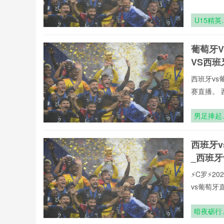
U15精英
拔：通往
界杯青训
葡萄牙
的唯一通
VS西
西班牙vs
赛直播。 
男足捧起
足奖杯
西班牙
_西班牙
⚡️C罗⚡
vs葡萄
暗夜砺行
盲足征途