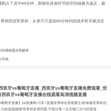
通勤占了其中60分钟，那留给其他环节的空间就极为逼仄，最
 世界杯的冠军奖杯，从来不只是由90分钟内的战术和天赋决定
口协调难题深度解析
射手榜
西班牙vs葡萄牙直播_西班牙vs葡萄牙直播免费观看_世
日西班牙vs葡萄牙直播在线观看高清视频直播
s葡萄牙直播】24直播网⚡️C罗⚡️直通世界杯全景观赛主场!体验世界杯历
火力的直接碰撞!世界杯多屏同看,不错过每一次关键三分与巨星攻