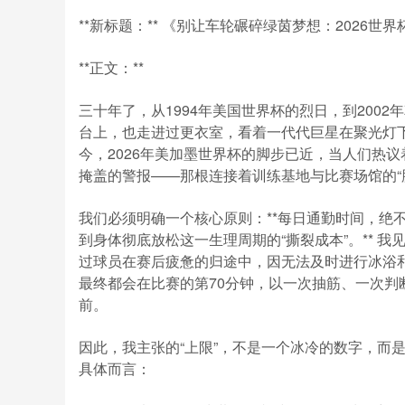
**新标题：** 《别让车轮碾碎绿茵梦想：2026
**正文：**
三十年了，从1994年美国世界杯的烈日，到200
台上，也走进过更衣室，看着一代代巨星在聚光灯
今，2026年美加墨世界杯的脚步已近，当人们热
掩盖的警报——那根连接着训练基地与比赛场馆的“
我们必须明确一个核心原则：**每日通勤时间，绝
到身体彻底放松这一生理周期的“撕裂成本”。** 
过球员在赛后疲惫的归途中，因无法及时进行冰浴和
最终都会在比赛的第70分钟，以一次抽筋、一次
前。
因此，我主张的“上限”，不是一个冰冷的数字，而是一
具体而言：