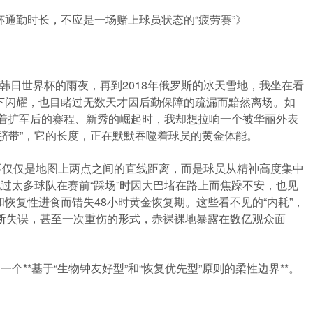
世界杯通勤时长，不应是一场赌上球员状态的“疲劳赛”》
2年韩日世界杯的雨夜，再到2018年俄罗斯的冰天雪地，我坐在看
下闪耀，也目睹过无数天才因后勤保障的疏漏而黯然离场。如
议着扩军后的赛程、新秀的崛起时，我却想拉响一个被华丽外表
脐带”，它的长度，正在默默吞噬着球员的黄金体能。
不仅仅是地图上两点之间的直线距离，而是球员从精神高度集中
我见过太多球队在赛前“踩场”时因大巴堵在路上而焦躁不安，也见
恢复性进食而错失48小时黄金恢复期。这些看不见的“内耗”，
判断失误，甚至一次重伤的形式，赤裸裸地暴露在数亿观众面
个**基于“生物钟友好型”和“恢复优先型”原则的柔性边界**。