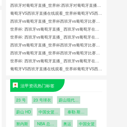
清视频直播
播高清入口_西班牙vs葡萄牙预测分析直播
西班牙对葡萄牙直播_世界杯:西班牙对葡萄牙直播免
费观看直播_世界杯西班牙对葡萄牙直播在线观看高
葡萄牙VS西班牙直播在线观看_世界杯葡萄牙VS西班
清无插件
牙直播_葡萄牙VS西班牙比赛观看直达入口
西班牙vs葡萄牙直播_世界杯西班牙vs葡萄牙比赛直
播高清入口_西班牙vs葡萄牙预测分析直播
世界杯: 西班牙vs葡萄牙直播_ 西班牙vs葡萄牙在线
直播_ 西班牙vs葡萄牙CCTV5直播入口-24直播网
世界杯: 西班牙vs葡萄牙直播_ 西班牙vs葡萄牙在线
直播_ 西班牙vs葡萄牙CCTV5直播入口-24直播网
西班牙vs葡萄牙直播_世界杯西班牙vs葡萄牙比赛直
播高清入口_西班牙vs葡萄牙预测分析直播
西班牙vs葡萄牙直播_世界杯西班牙vs葡萄牙比赛直
播高清入口_西班牙vs葡萄牙预测分析直播
世界杯: 西班牙vs葡萄牙直播_ 西班牙vs葡萄牙在线
直播_ 西班牙vs葡萄牙CCTV5直播入口-24直播网
葡萄牙VS西班牙直播在线观看_世界杯葡萄牙VS西班
牙直播_葡萄牙VS西班牙比赛观看直达入口
法甲资讯热门标签
23 号
23 号球衣
蔚山现代新
队徽
蔚山 HD
中国女篮历
泰勒·斯威
届奥运
夫特
努内斯
NBA 总冠
奥运
中国女篮