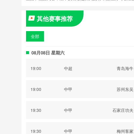
其他赛事推荐
全部
08月08日 星期六
19:00
中超
青岛海牛
19:00
中甲
苏州东吴
19:30
中甲
石家庄功夫
19:30
中甲
梅州客家