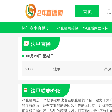
首页
足
热门赛事直播：
24直播网英超
24直播网世界杯
24直播网意甲
24直播网法甲
法甲直播
08月23日 星期日
21:00
法甲
昂热
法甲联赛介绍
24直播网是一个提供法甲比赛在线直播的平台，致力于为
的直播画面，还有专业的解说团队为你解读比赛，让你更
直播和点播内容，法甲的精彩是因为拥有昂热,里尔等强壮