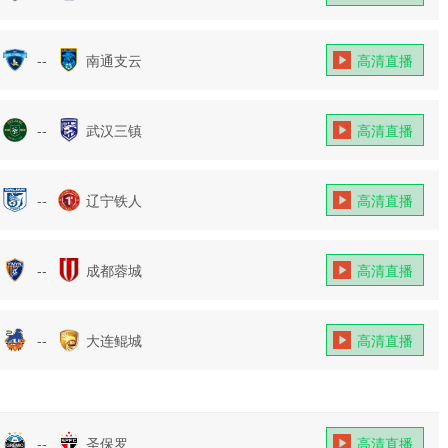
--
南通支云
高清直播
--
武汉三镇
高清直播
--
辽宁铁人
高清直播
--
成都蓉城
高清直播
--
大连鲲城
高清直播
--
圣保罗
高清直播