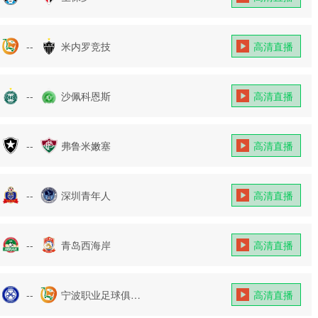
--
米内罗竞技
高清直播
--
沙佩科恩斯
高清直播
--
弗鲁米嫩塞
高清直播
--
深圳青年人
高清直播
--
青岛西海岸
高清直播
--
宁波职业足球俱乐
高清直播