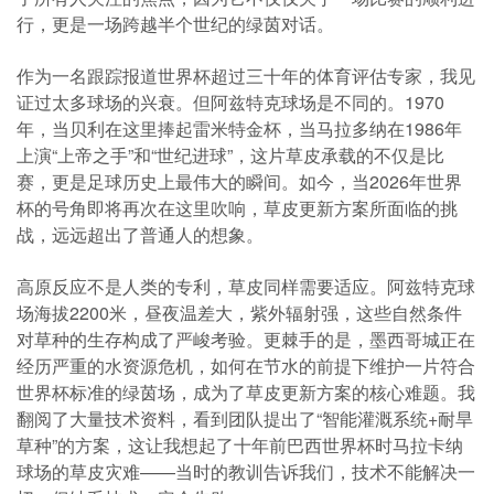
行，更是一场跨越半个世纪的绿茵对话。
作为一名跟踪报道世界杯超过三十年的体育评估专家，我见
证过太多球场的兴衰。但阿兹特克球场是不同的。1970
年，当贝利在这里捧起雷米特金杯，当马拉多纳在1986年
上演“上帝之手”和“世纪进球”，这片草皮承载的不仅是比
赛，更是足球历史上最伟大的瞬间。如今，当2026年世界
杯的号角即将再次在这里吹响，草皮更新方案所面临的挑
战，远远超出了普通人的想象。
高原反应不是人类的专利，草皮同样需要适应。阿兹特克球
场海拔2200米，昼夜温差大，紫外辐射强，这些自然条件
对草种的生存构成了严峻考验。更棘手的是，墨西哥城正在
经历严重的水资源危机，如何在节水的前提下维护一片符合
世界杯标准的绿茵场，成为了草皮更新方案的核心难题。我
翻阅了大量技术资料，看到团队提出了“智能灌溉系统+耐旱
草种”的方案，这让我想起了十年前巴西世界杯时马拉卡纳
球场的草皮灾难——当时的教训告诉我们，技术不能解决一