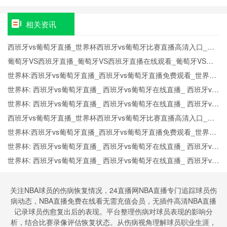
杯：16座
城市间跨时
区比赛的转
相关资讯
播窗口协调
难题深度解
西班牙vs葡萄牙直播_世界杯西班牙vs葡萄牙比赛直播高清入口_西
析
班牙vs葡萄牙预测分析直播
葡萄牙VS西班牙直播_葡萄牙VS西班牙直播在线观看_葡萄牙VS西
班牙实时全场直播入口
世界杯:西班牙vs葡萄牙直播_西班牙vs葡萄牙直播免费观看_世界杯
今日西班牙vs葡萄牙直播在线观看高清视频直播
世界杯: 西班牙vs葡萄牙直播_ 西班牙vs葡萄牙在线直播_ 西班牙vs
葡萄牙CCTV5直播入口-24直播网
世界杯: 西班牙vs葡萄牙直播_ 西班牙vs葡萄牙在线直播_ 西班牙vs
葡萄牙CCTV5直播入口-24直播网
西班牙vs葡萄牙直播_世界杯西班牙vs葡萄牙比赛直播高清入口_西
班牙vs葡萄牙预测分析直播
世界杯:西班牙vs葡萄牙直播_西班牙vs葡萄牙直播免费观看_世界杯
今日西班牙vs葡萄牙直播在线观看高清视频直播
世界杯: 西班牙vs葡萄牙直播_ 西班牙vs葡萄牙在线直播_ 西班牙vs
葡萄牙CCTV5直播入口-24直播网
世界杯: 西班牙vs葡萄牙直播_ 西班牙vs葡萄牙在线直播_ 西班牙vs
葡萄牙CCTV5直播入口-24直播网
关注NBA球员的伤病恢复情况，24直播网NBA直播专门追踪球员伤
病动态，NBA直播免费在线看无需充值会员，无插件高清NBA直播
记录球员伤愈复出后的表现。平台整理伤病对球员表现的影响分
析，结合比赛录像评估恢复状态。从伤病视角理解球员职业生涯，