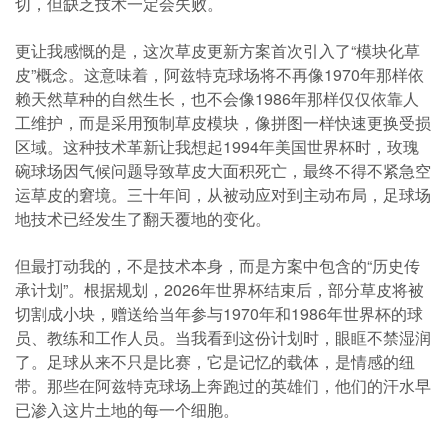
切，但缺乏技术一定会失败。
更让我感慨的是，这次草皮更新方案首次引入了“模块化草
皮”概念。这意味着，阿兹特克球场将不再像1970年那样依
赖天然草种的自然生长，也不会像1986年那样仅仅依靠人
工维护，而是采用预制草皮模块，像拼图一样快速更换受损
区域。这种技术革新让我想起1994年美国世界杯时，玫瑰
碗球场因气候问题导致草皮大面积死亡，最终不得不紧急空
运草皮的窘境。三十年间，从被动应对到主动布局，足球场
地技术已经发生了翻天覆地的变化。
但最打动我的，不是技术本身，而是方案中包含的“历史传
承计划”。根据规划，2026年世界杯结束后，部分草皮将被
切割成小块，赠送给当年参与1970年和1986年世界杯的球
员、教练和工作人员。当我看到这份计划时，眼眶不禁湿润
了。足球从来不只是比赛，它是记忆的载体，是情感的纽
带。那些在阿兹特克球场上奔跑过的英雄们，他们的汗水早
已渗入这片土地的每一个细胞。