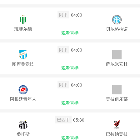
阿甲
04:00
:
班菲尔德
贝尔格拉诺
观看直播
阿甲
04:00
:
图库曼竞技
萨尔米安杜
观看直播
阿甲
04:00
:
阿根廷青年人
竞技俱乐部
观看直播
巴西甲
05:30
:
桑托斯
巴拉纳竞技
观看直播