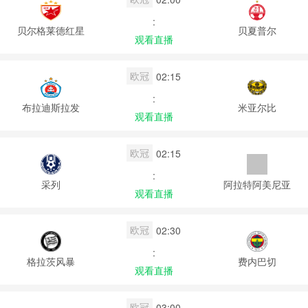
:
贝尔格莱德红星
贝夏普尔
观看直播
欧冠
02:15
:
布拉迪斯拉发
米亚尔比
观看直播
欧冠
02:15
:
采列
阿拉特阿美尼亚
观看直播
欧冠
02:30
:
格拉茨风暴
费内巴切
观看直播
欧冠
03:00