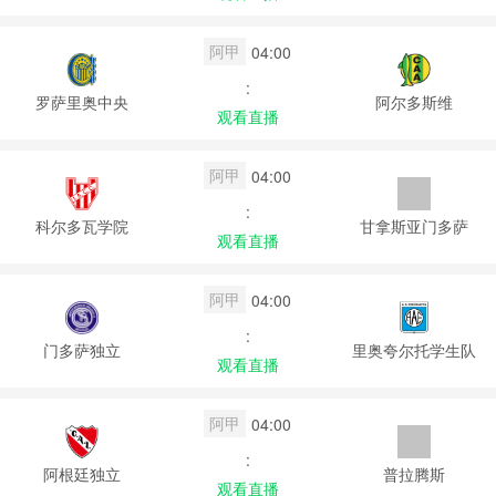
阿甲
04:00
:
罗萨里奥中央
阿尔多斯维
观看直播
阿甲
04:00
:
科尔多瓦学院
甘拿斯亚门多萨
观看直播
阿甲
04:00
:
门多萨独立
里奥夸尔托学生队
观看直播
阿甲
04:00
:
阿根廷独立
普拉腾斯
观看直播