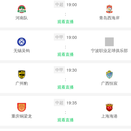
中超
19:00
:
河南队
青岛西海岸
观看直播
中甲
19:00
:
无锡吴钩
宁波职业足球俱乐部
观看直播
中甲
19:30
:
广州豹
广西恒宸
观看直播
中超
19:35
:
重庆铜梁龙
上海海港
观看直播