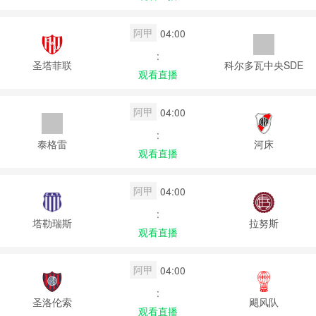
阿甲
04:00
:
圣塔菲联
科尔多瓦中央SDE
观看直播
阿甲
04:00
:
泰格雷
河床
观看直播
阿甲
04:00
:
塔勒瑞斯
拉努斯
观看直播
阿甲
04:00
:
圣洛伦索
飓风队
观看直播