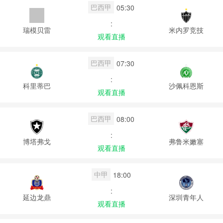
巴西甲
05:30
:
瑞模贝雷
米内罗竞技
观看直播
巴西甲
07:30
:
科里蒂巴
沙佩科恩斯
观看直播
巴西甲
08:00
:
博塔弗戈
弗鲁米嫩塞
观看直播
中甲
18:00
:
延边龙鼎
深圳青年人
观看直播