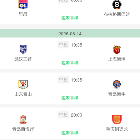
:
里昂
布拉格斯巴达
观看直播
2026-08-14
中超
19:35
:
武汉三镇
上海海港
观看直播
中超
19:35
:
山东泰山
青岛海牛
观看直播
中超
20:00
:
青岛西海岸
重庆铜梁龙
观看直播