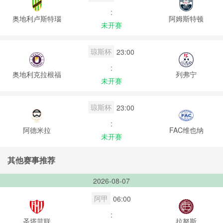
:
奥地利卢斯特瑙
阿姆斯特顿
未开赛
琼斯杯
23:00
:
奥地利克拉根福
列弗宁
未开赛
琼斯杯
23:00
:
阿德米拉
FAC维也纳
未开赛
其他赛事推荐
2026-08-07
阿甲
06:00
:
圣塔菲联
拉努斯