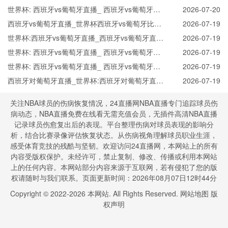
看高清视频直播
线直播_ 西班牙vs葡萄牙CCTV5直播入口-24直播
世界杯: 西班牙vs葡萄牙直播_ 西班牙vs葡萄牙在
2026-07-20
网
线直播_ 西班牙vs葡萄牙CCTV5直播入口-24直播
西班牙vs葡萄牙直播_世界杯西班牙vs葡萄牙比赛
2026-07-19
网
直播高清入口_西班牙vs葡萄牙预测分析直播
世界杯:西班牙vs葡萄牙直播_西班牙vs葡萄牙直播
2026-07-19
免费观看_世界杯今日西班牙vs葡萄牙直播在线观
世界杯: 西班牙vs葡萄牙直播_ 西班牙vs葡萄牙在
2026-07-19
看高清视频直播
线直播_ 西班牙vs葡萄牙CCTV5直播入口-24直播
世界杯: 西班牙vs葡萄牙直播_ 西班牙vs葡萄牙在
2026-07-19
网
线直播_ 西班牙vs葡萄牙CCTV5直播入口-24直播
西班牙对葡萄牙直播_世界杯:西班牙对葡萄牙直播
2026-07-19
网
免费观看直播_世界杯西班牙对葡萄牙直播在线观
关注NBA球员的伤病恢复情况，24直播网NBA直播专门追踪球员伤
看高清无插件
病动态，NBA直播免费在线看无需充值会员，无插件高清NBA直播
记录球员伤愈复出后的表现。平台整理伤病对球员表现的影响分
析，结合比赛录像评估恢复状态。从伤病视角理解球员职业生涯，
感受体育竞技的残酷与坚韧。欢迎访问24直播网，本网站上的所有
内容受版权保护。未经许可，禁止复制、修改、传播或利用本网站
上的任何内容。本网站部分内容来源于互联网，若有侵犯了您的版
权请随时与我们联系。页面更新时间：2026年08月07日12时44分
Copyright © 2022-
2026
本网站. All Rights Reserved.
网站地图
版
权声明