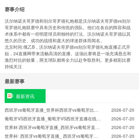
赛事介绍
沃尔纳诺夫哥罗德和别尔哥罗德礼炮都是沃尔纳诺夫哥罗德vs别尔
哥罗德礼炮联赛中具有历史和传统的强队。他们在各自的阵容和战
术体系中都有一些明星球员和独特的打法。沃尔纳诺夫哥罗德以其
悠久的历史、成功的战绩和庞大的球迷群体而闻名。
北京时间:俄乙B，沃尔纳诺夫哥罗德vs别尔哥罗德礼炮直播正式开
始，24直播网带来流畅高清的直播。这场比赛将是一场充满悬念和
激烈对抗的较量，两支球队都将全力以赴争取胜利。更多精彩比赛
持续关注
最新赛事
最新资讯
西班牙vs葡萄牙直播_世界杯西班牙vs葡萄牙比赛
2026-07-20
直播高清入口_西班牙vs葡萄牙预测分析直播
葡萄牙VS西班牙直播_葡萄牙VS西班牙直播在线观
2026-07-20
看_葡萄牙VS西班牙实时全场直播入口
世界杯:西班牙vs葡萄牙直播_西班牙vs葡萄牙直播
2026-07-20
免费观看_世界杯今日西班牙vs葡萄牙直播在线观
世界杯: 西班牙vs葡萄牙直播_ 西班牙vs葡萄牙在
2026-07-20